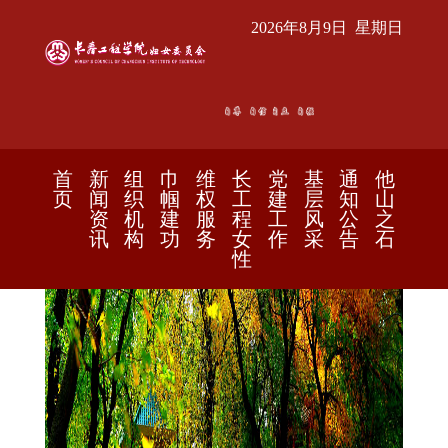
2026年8月9日 星期日
首
新
组
巾
维
长
党
基
通
他
页
闻
织
帼
权
工
建
层
知
山
资
机
建
服
程
工
风
公
之
讯
构
功
务
女
作
采
告
石
性