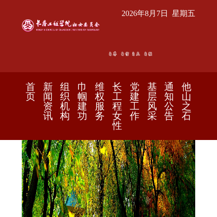
2026年8月7日 星期五
首
新
组
巾
维
长
党
基
通
他
页
闻
织
帼
权
工
建
层
知
山
资
机
建
服
程
工
风
公
之
讯
构
功
务
女
作
采
告
石
性