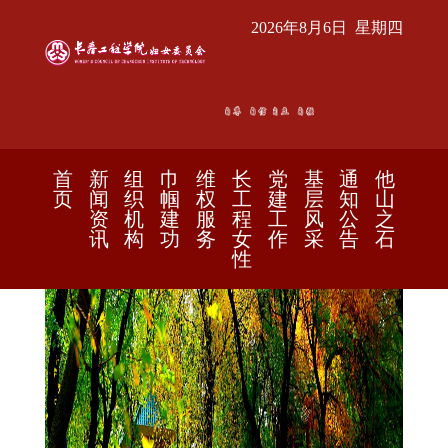
2026年8月6日 星期四
首
新
组
巾
维
长
党
基
通
他
页
闻
织
帼
权
工
建
层
知
山
资
机
建
服
程
工
风
公
之
讯
构
功
务
女
作
采
告
石
性