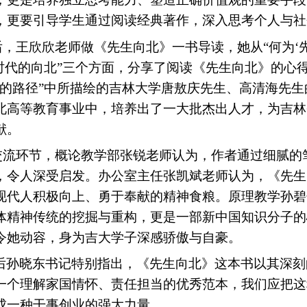
，更要引导学生通过阅读经典著作，深入思考个人与社
后，王欣欣老师做《先生向北》一书导读，她从
“何为
新时代的向北”三个方面，分享了阅读《先生向北》的心
学的路径”中所描绘的吉林大学唐敖庆先生、高清海先
北高等教育事业中，培养出了一大批杰出人才，为吉林
献。
交流环节，概论教学部张锐老师认为，作者通过细腻的
，令人深受启发。办公室主任张凯斌老师认为，《先生
现代人积极向上、勇于奉献的精神食粮。原理教学孙碧
体精神传统的挖掘与重构，更是一部新中国知识分子的
令她动容，身为吉大学子深感骄傲与自豪。
后孙晓东书记特别指出，《先生向北》这本书以其深刻
一个理解家国情怀、责任担当的优秀范本，我们应把这
成一种干事创业的强大力量。