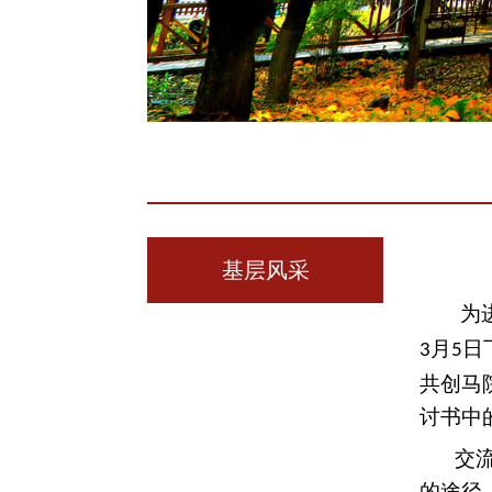
基层风采
为
月
日
3
5
共创马
讨书中
交
的途径