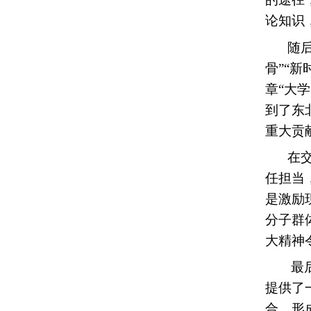
论知识
随
骨”“
章“大
到了东
重大贡
在
任担当
是激励
分子群
大精神
最
提供了
合，形