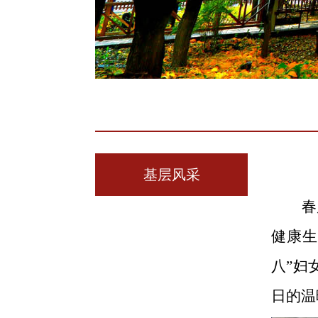
基层风采
春
健康生
八”
妇
日的温