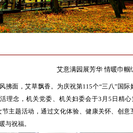
艾意满园展芳华 情暖巾帼
风拂面，艾草飘香。为庆祝第
115个“三八”
活理念，
机关党委、机关妇委会
于
3月
5
日精心
女节
主题活动，通过文化体验、健康关怀、创意
暖与祝福。