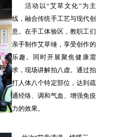
活动以
“艾草文化”为主
线，融合传统手工艺与现代创
意。在手工体验区，教职工们
亲手制作艾草
锤
，
享受创作的
乐趣
。
同时开展
聚焦健康需
求，
现场讲解拍八虚
。
通过拍
打人体八个特定部位，达到疏
通经络、调和气血、增强免疫
力的效果
。