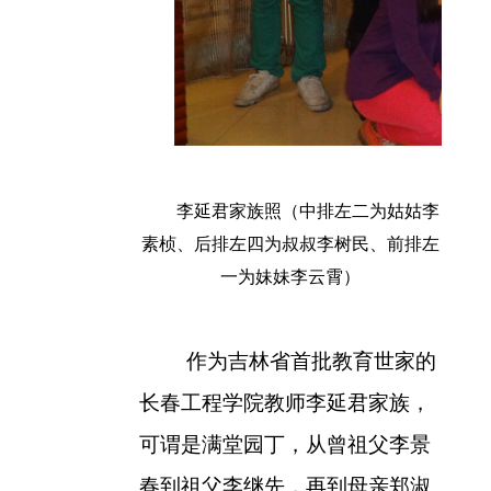
李延君家族照（中排左二为姑姑李
素桢、后排左四为叔叔李树民、前排左
一为妹妹李云霄）
作为吉林省首批教育世家的
长春工程学院教师李延君家族，
可谓是满堂园丁，从曾祖父李景
春到祖父李继先，再到母亲郑淑