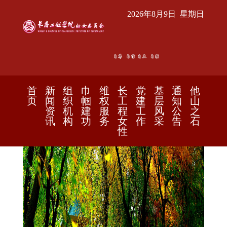
2026年8月9日 星期日
首
新
组
巾
维
长
党
基
通
他
页
闻
织
帼
权
工
建
层
知
山
资
机
建
服
程
工
风
公
之
讯
构
功
务
女
作
采
告
石
性