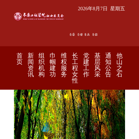
2026年8月7日 星期五
首
新
组
巾
维
长
党
基
通
他
页
闻
织
帼
权
工
建
层
知
山
资
机
建
服
程
工
风
公
之
讯
构
功
务
女
作
采
告
石
性