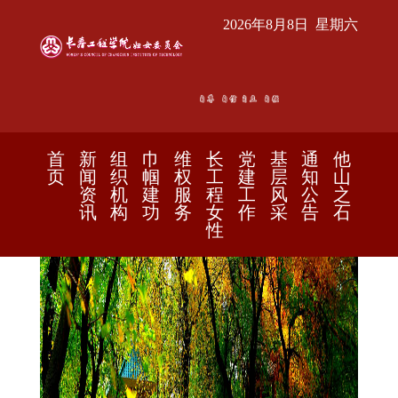
2026年8月8日 星期六
首
新
组
巾
维
长
党
基
通
他
页
闻
织
帼
权
工
建
层
知
山
资
机
建
服
程
工
风
公
之
讯
构
功
务
女
作
采
告
石
性